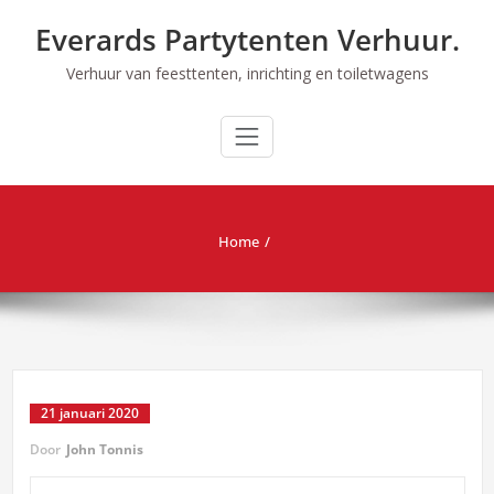
Ga
Everards Partytenten Verhuur.
naar
de
Verhuur van feesttenten, inrichting en toiletwagens
inhoud
Home
21 januari 2020
Door
John Tonnis