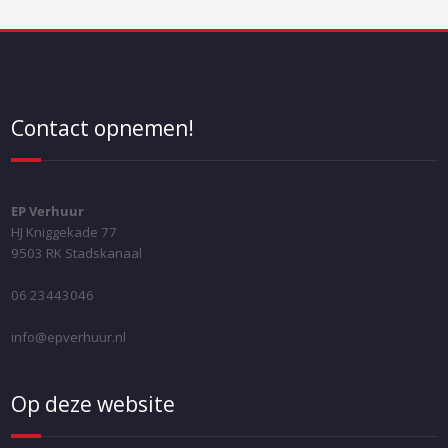
Contact opnemen!
EP Verhuur
HJ Kniggekade 77
9503 RK Stadskanaal
06 23443046
info@epverhuur.nl
Op deze website