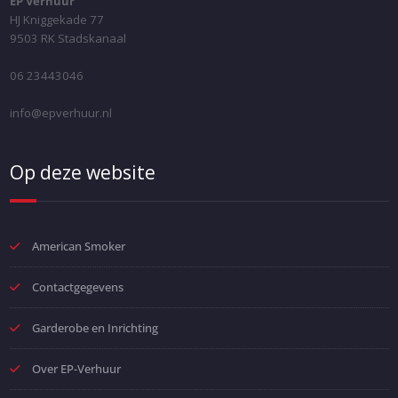
EP Verhuur
HJ Kniggekade 77
9503 RK Stadskanaal
06 23443046
info@epverhuur.nl
Op deze website
American Smoker
Contactgegevens
Garderobe en Inrichting
Over EP-Verhuur