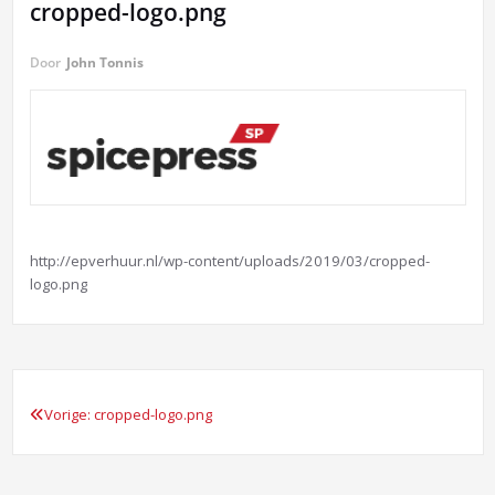
cropped-logo.png
Door
John Tonnis
http://epverhuur.nl/wp-content/uploads/2019/03/cropped-
logo.png
Vorige:
cropped-logo.png
Bericht
navigatie