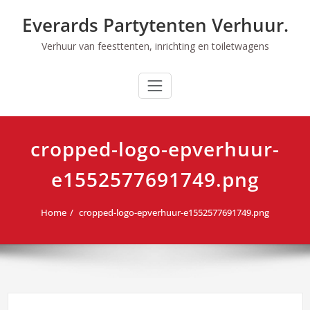
Ga
Everards Partytenten Verhuur.
naar
de
Verhuur van feesttenten, inrichting en toiletwagens
inhoud
cropped-logo-epverhuur-
e1552577691749.png
Home
cropped-logo-epverhuur-e1552577691749.png