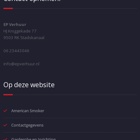
EP Verhuur
HJ Kniggekade 77
9503 RK Stadskanaal
06 23443046
info@epverhuur.nl
Op deze website
American Smoker
Contactgegevens
Garderobe en Inrichting