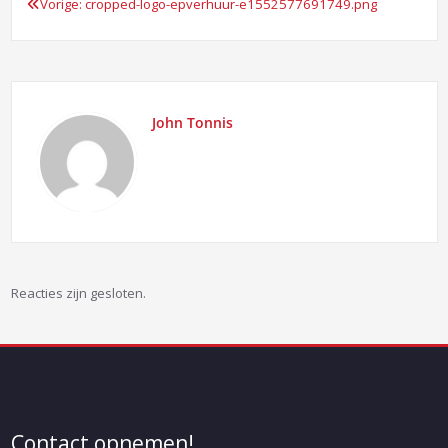
Vorige:
cropped-logo-epverhuur-e1552577691749.png
Bericht
navigatie
John Tonnis
Reacties zijn gesloten.
Contact opnemen!