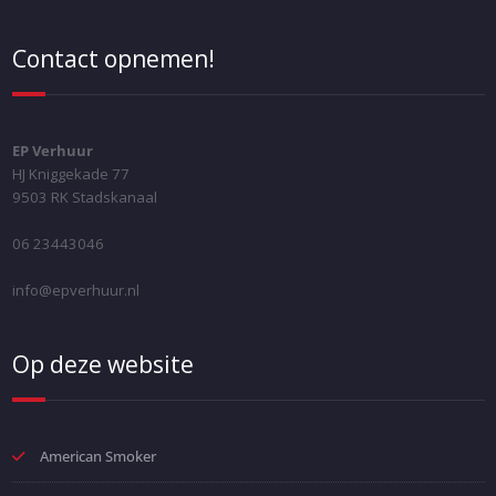
Contact opnemen!
EP Verhuur
HJ Kniggekade 77
9503 RK Stadskanaal
06 23443046
info@epverhuur.nl
Op deze website
American Smoker