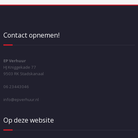
Contact opnemen!
EP Verhuur
HJ Kniggekade 77
9503 RK Stadskanaal
06 23443046
info@epverhuur.nl
Op deze website