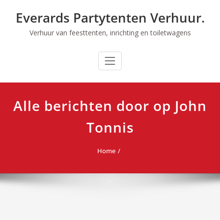
Ga
Everards Partytenten Verhuur.
naar
de
Verhuur van feesttenten, inrichting en toiletwagens
inhoud
Alle berichten door op John
Tonnis
Home