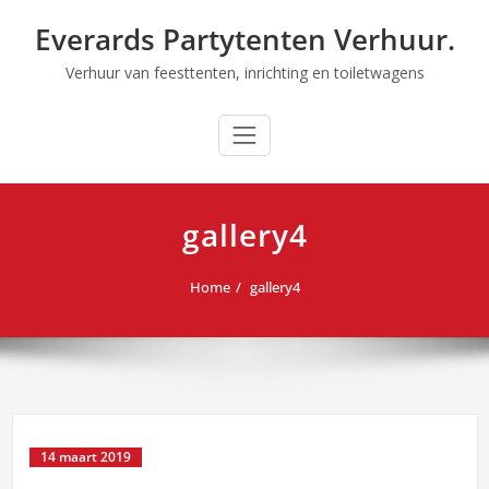
Ga
Everards Partytenten Verhuur.
naar
de
Verhuur van feesttenten, inrichting en toiletwagens
inhoud
gallery4
Home
gallery4
14 maart 2019