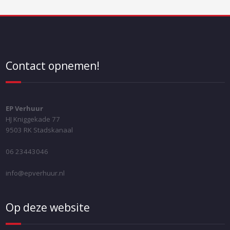
Contact opnemen!
EP Verhuur
HJ Kniggekade 77
9503 RK Stadskanaal
06 23443046
info@epverhuur.nl
Op deze website