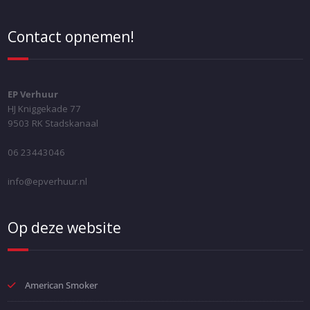
Contact opnemen!
EP Verhuur
HJ Kniggekade 77
9503 RK Stadskanaal
06 23443046
info@epverhuur.nl
Op deze website
American Smoker