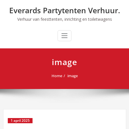
Ga
Everards Partytenten Verhuur.
naar
de
Verhuur van feesttenten, inrichting en toiletwagens
inhoud
image
Home
image
1 april 2025