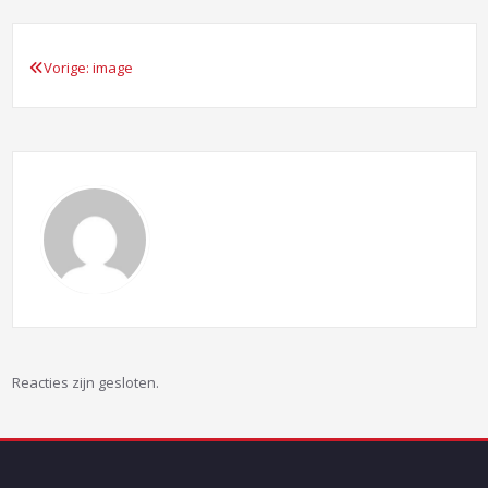
Vorige:
image
Bericht
navigatie
Reacties zijn gesloten.