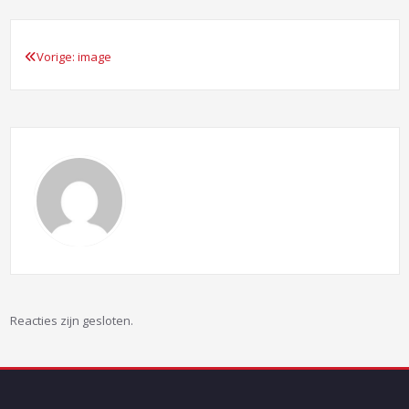
Vorige:
image
Bericht
navigatie
Reacties zijn gesloten.