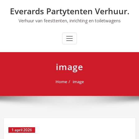
Ga
Everards Partytenten Verhuur.
naar
de
Verhuur van feesttenten, inrichting en toiletwagens
inhoud
image
Home
image
1 april 2026