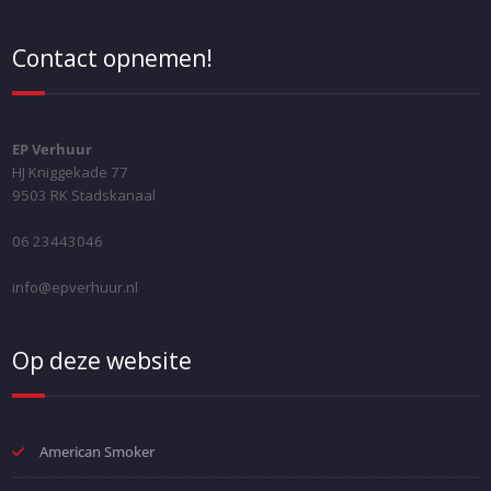
Contact opnemen!
EP Verhuur
HJ Kniggekade 77
9503 RK Stadskanaal
06 23443046
info@epverhuur.nl
Op deze website
American Smoker